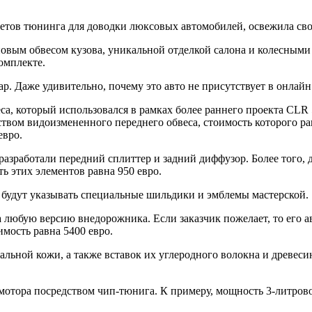
тов тюнинга для доводки люксовых автомобилей, освежила свою
вым обвесом кузова, уникальной отделкой салона и колесными 
омплекте.
р. Даже удивительно, почему это авто не присутствует в онлайн
а, который использовался в рамках более раннего проекта CLR 
вом видоизмененного переднего обвеса, стоимость которого равн
евро.
азработали передний сплиттер и задний диффузор. Более того, 
 этих элементов равна 950 евро.
а, будут указывать специальные шильдики и эмблемы мастерской.
юбую версию внедорожника. Если заказчик пожелает, то его ав
имость равна 5400 евро.
ральной кожи, а также вставок их углеродного волокна и древес
 мотора посредством чип-тюнига. К примеру, мощность 3-литров