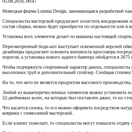
05.08.2018, 00:47
Немецкая фирма Lumma Design, занимающаяся разработкой паке
Специалисты мастерской предлагают оснастить внедорожник но
состав сборки, можно будет приобрести по отдельности или в к
Установка всех элементов делает из машины настоящий спортка
Пересмотренный боди-кит выступает освеженной версией обвес
дизайнеры предлагают освежить внешность кроссовера посредст
порогов, а установка нового заднего бампера обойдется в 2675 
Чтобы подчеркнуть спортивный характер джипа, специалисты р
выхлопных труб и дополнительный спойлер. Сообщая стоимость
На то, что авто не является продуктом массового производств
Любой из вышеперечисленных элементов можно установить на л
22-дюймовых колес, на которые был поставлен джип, то их сто
Что касается салона, то его можно оформить посредством нату
коврики с символикой мастерской.
Если клиент пожелает, то специалисты могут повысить отдачу