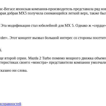
ас-Вегасе японская компания-производитель представила ряд н
тарая добрая MX5 получила снимающийся легкий верх, также бы
 Эта модификация стал юбилейной для MX 5. Однако ж «сердце» 
er». Этот концепт вызвал большой интерес со стороны посетит
й.
ще второй серии. Mazda 2 Turbo помимо мощного движка объемо
теристиках своего «монстра» представители компании умолчали
казано ни слова.
исправностей