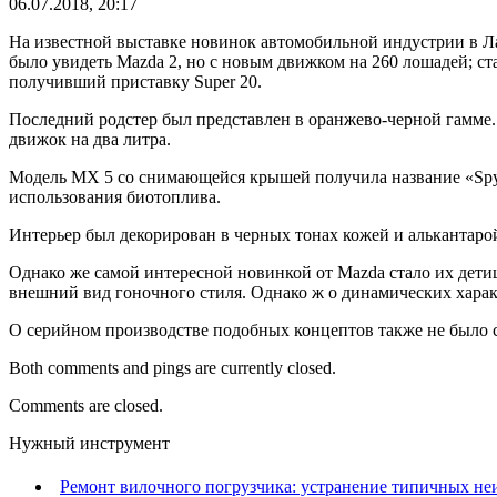
06.07.2018, 20:17
На известной выставке новинок автомобильной индустрии в Л
было увидеть Mazda 2, но с новым движком на 260 лошадей; с
получивший приставку Super 20.
Последний родстер был представлен в оранжево-черной гамме.
движок на два литра.
Модель MX 5 со снимающейся крышей получила название «Spyd
использования биотоплива.
Интерьер был декорирован в черных тонах кожей и алькантаро
Однако же самой интересной новинкой от Mazda стало их дети
внешний вид гоночного стиля. Однако ж о динамических харак
О серийном производстве подобных концептов также не было с
Both comments and pings are currently closed.
Comments are closed.
Нужный инструмент
Ремонт вилочного погрузчика: устранение типичных не