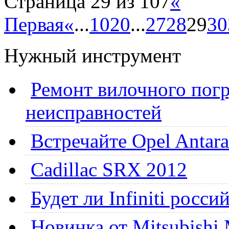
Страница 29 из 107
«
Первая
«
...
10
20
...
27
28
29
30
Нужный инструмент
Ремонт вилочного погр
неисправностей
Встречайте Opel Antara
Cadillac SRX 2012
Будет ли Infiniti росс
Новинка от Mitsubishi 